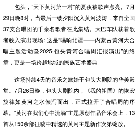
包头，“天下黄河第一村”的夏夜被歌声点亮。7月
学术中国
乡村振兴
银龄
溯源中国
29日晚8时，当最后一缕夕阳沉入黄河波涛，来自全国
城市
旅游
能源
会展
37支合唱团的千余名歌者在此集结。大巴车队载着歌
彩票
娱乐
时尚
悦读
者驶入演出现场: 这是“唱响北疆——内蒙古黄河大合
唱主题活动暨2025·包头黄河合唱周汇报演出”的终
公益
一带一路
亚太网
上市公司
章，更是一场跨越地域的民族艺术盛典。
文化产业
这场持续4天的音乐之旅始于包头大剧院的华美殿
地方频道
堂。7月26日晚，包头大剧院内，《我的祖国》的恢宏
旋律如黄河之水倾泻而出，正式拉开了合唱周的序
北京
天津
河北
山西
幕。“黄河在我们心中流淌”主题原创作品音乐会上，13
辽宁
吉林
上海
江苏
首从150余部征稿中精选的黄河主题新作次第绽放。
浙江
安徽
福建
江西