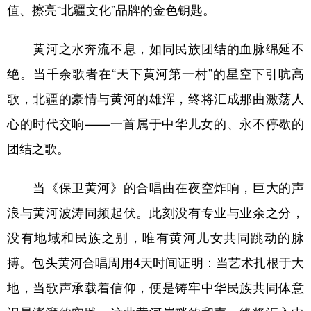
值、擦亮“北疆文化”品牌的金色钥匙。
黄河之水奔流不息，如同民族团结的血脉绵延不
绝。当千余歌者在“天下黄河第一村”的星空下引吭高
歌，北疆的豪情与黄河的雄浑，终将汇成那曲激荡人
心的时代交响——一首属于中华儿女的、永不停歇的
团结之歌。
当《保卫黄河》的合唱曲在夜空炸响，巨大的声
浪与黄河波涛同频起伏。此刻没有专业与业余之分，
没有地域和民族之别，唯有黄河儿女共同跳动的脉
搏。包头黄河合唱周用4天时间证明：当艺术扎根于大
地，当歌声承载着信仰，便是铸牢中华民族共同体意