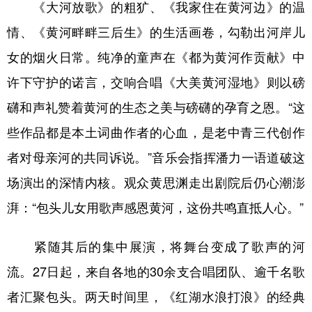
《大河放歌》的粗犷、《我家住在黄河边》的温
山东
河南
湖北
湖南
情、《黄河畔畔三后生》的生活画卷，勾勒出河岸儿
广东
广西
海南
重庆
女的烟火日常。纯净的童声在《都为黄河作贡献》中
四川
贵州
云南
西藏
许下守护的诺言，交响合唱《大美黄河湿地》则以磅
陕西
甘肃
青海
宁夏
礴和声礼赞着黄河的生态之美与磅礴的孕育之恩。“这
新疆
内蒙古
黑龙江
些作品都是本土词曲作者的心血，是老中青三代创作
者对母亲河的共同诉说。”音乐会指挥潘力一语道破这
多语种频道
场演出的深情内核。观众黄思渊走出剧院后仍心潮澎
湃：“包头儿女用歌声感恩黄河，这份共鸣直抵人心。”
English
Español
Français
عربى
Русский язык
日本語
한국어
紧随其后的集中展演，将舞台变成了歌声的河
Deutsch
Português
流。27日起，来自各地的30余支合唱团队、逾千名歌
者汇聚包头。两天时间里，《红湖水浪打浪》的经典