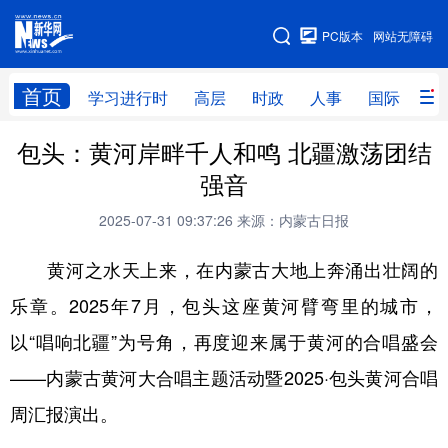
手机版
PC版本
网站无障碍
网站地图
首页
学习进行时
高层
时政
人事
国际
财
包头：黄河岸畔千人和鸣 北疆激荡团结
学习进行时
高层
时政
人事
强音
国际
财经
网评
港澳
2025-07-31 09:37:26
来源：内蒙古日报
台湾
思客智库
全球连线
教育
黄河之水天上来，在内蒙古大地上奔涌出壮阔的
科技
科创
量子
体育
乐章。2025年7月，包头这座黄河臂弯里的城市，
文化
书画
健康
军事
以“唱响北疆”为号角，再度迎来属于黄河的合唱盛会
访谈
视频
图片
政务
——内蒙古黄河大合唱主题活动暨2025·包头黄河合唱
法律
中央文件
金融
汽车
周汇报演出。
食品
人居
信息化
数字经济