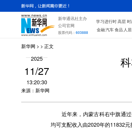
新华通讯社主办
学习进行时
高层
时
公司官网
金融
汽车
食品
人居
股票代码：
603888
新华网
> > 正文
科
2025
11/27
13:20:30
来源：新华网
近年来，内蒙古科右中旗通过持
均可支配收入由2020年的11832元提