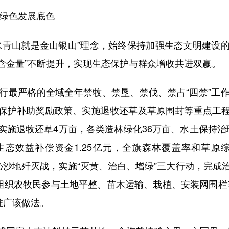
植绿色发展底色
青山就是金山银山”理念，始终保持加强生态文明建设的
“含金量”不断提升，实现生态保护与群众增收共进双赢。
最严格的全域全年禁牧、禁垦、禁伐、禁占“四禁”工作
保护补助奖励政策、实施退牧还草及草原围封等重点工
元，实施退牧还草4万亩，各类造林绿化36万亩、水土保持治
生态效益补偿资金1.25亿元，全旗森林覆盖率和草原综
科尔沁沙地歼灭战，实施“灭黄、治白、增绿”三大行动，完成治
组织农牧民参与土地平整、苗木运输、栽植、安装网围栏
推广该做法。