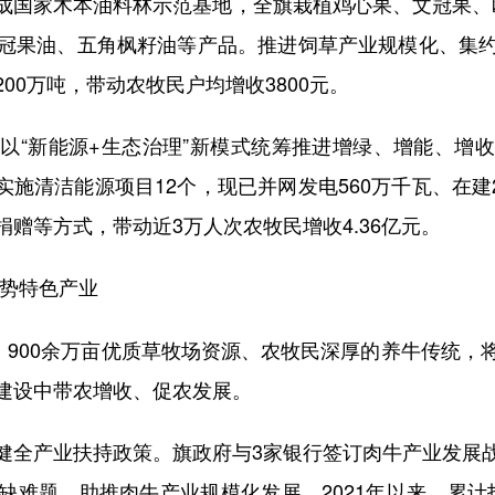
家木本油料林示范基地，全旗栽植鸡心果、文冠果、欧李
冠果油、五角枫籽油等产品。推进饲草产业规模化、集
00万吨，带动农牧民户均增收3800元。
“新能源+生态治理”新模式统筹推进增绿、增能、增收
，实施清洁能源项目12个，现已并网发电560万千瓦、在建
赠等方式，带动近3万人次农牧民增收4.36亿元。
优势特色产业
900余万亩优质草牧场资源、农牧民深厚的养牛传统，
建设中带农增收、促农发展。
全产业扶持政策。旗政府与3家银行签订肉牛产业发展战
难题，助推肉牛产业规模化发展。2021年以来，累计投