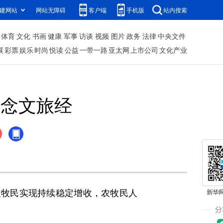
建网站
网站无障碍
客户端
手机版
站内搜索
体育
文化
书画
健康
军事
访谈
视频
图片
政务
法律
中央文件
展
彩票
娱乐
时尚
悦读
公益
一带一路
亚太网
上市公司
文化产业
 念文旅经
牧民实现持续稳定增收，农牧民人