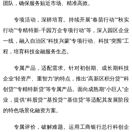
团队，确保服务贴近市场、精准高效。
山东
河南
湖北
湖南
广东
广西
海南
重庆
专项活动，深耕培育。持续开展“春苗行动”“秋实
四川
贵州
云南
西藏
行动”“专精特新-千园万企专项行动”等，深入园区企业
陕西
甘肃
青海
宁夏
一线，融入自治区“科技兴蒙”专项行动、科技“突围”工
程，培育科技金融服务生态。
新疆
内蒙古
黑龙江
专属产品，适配需求。针对初创期、成长期科技
多语种频道
企业“轻资产、重智力”的特点，推出“高新区积分贷”“科
English
Español
Français
عربى
创贷”“专精特新贷”等专属产品。面向成熟期“小巨人”企
业，提供“科股贷”“基投贷”“基信贷”等适配其发展阶段
Русский язык
日本語
한국어
的特色场景化融资方案。
Deutsch
Português
专属评价，破解难题。运用工商银行总行科创企