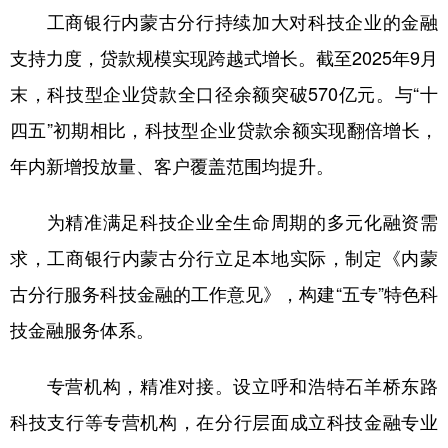
工商银行内蒙古分行持续加大对科技企业的金融
学术中国
乡村振兴
银龄
溯源中国
支持力度，贷款规模实现跨越式增长。截至2025年9月
城市
旅游
能源
会展
末，科技型企业贷款全口径余额突破570亿元。与“十
彩票
娱乐
时尚
悦读
四五”初期相比，科技型企业贷款余额实现翻倍增长，
年内新增投放量、客户覆盖范围均提升。
公益
一带一路
亚太网
上市公司
文化产业
为精准满足科技企业全生命周期的多元化融资需
求，工商银行内蒙古分行立足本地实际，制定《内蒙
地方频道
古分行服务科技金融的工作意见》，构建“五专”特色科
技金融服务体系。
北京
天津
河北
山西
辽宁
吉林
上海
江苏
专营机构，精准对接。设立呼和浩特石羊桥东路
浙江
安徽
福建
江西
科技支行等专营机构，在分行层面成立科技金融专业