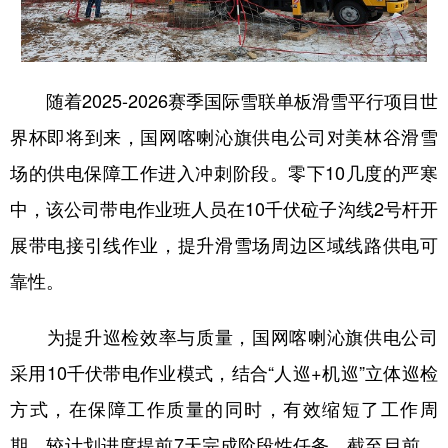
学术中国
乡村振兴
银龄
溯源中国
城市
旅游
能源
会展
随着2025-2026赛季国际雪联单板滑雪平行项目世
彩票
娱乐
时尚
悦读
界杯即将到来，国网喀喇沁旗供电公司对美林谷滑雪
公益
一带一路
亚太网
上市公司
场的供电保障工作进入冲刺阶段。零下10几度的严寒
中，该公司带电作业班人员在10千伏砬子沟线2号杆开
文化产业
展带电接引线作业，提升滑雪场周边区域线路供电可
靠性。
地方频道
北京
天津
河北
山西
为提升巡检效率与质量，国网喀喇沁旗供电公司
采用10千伏带电作业模式，结合“人巡+机巡”立体巡检
辽宁
吉林
上海
江苏
方式，在保障工作质量的同时，有效缩短了工作周
浙江
安徽
福建
江西
期，较计划进度提前7天完成阶段性任务。截至目前，