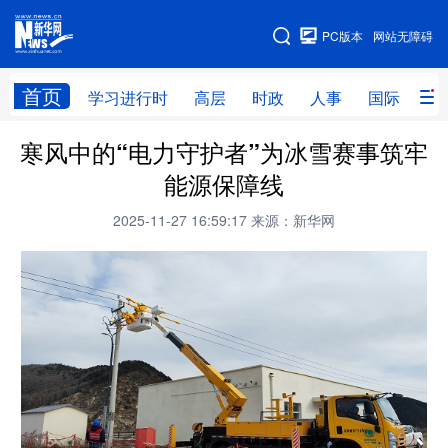
手机版
PC版本
网站无障碍
网站地图
首页
学习进行时
高层
时政
人事
国际
财
寒风中的“电力守护者”为冰雪赛事筑牢
学习进行时
高层
时政
人事
能源保障线
国际
财经
网评
港澳
2025-11-27 16:59:17
来源：新华网
台湾
思客智库
全球连线
教育
科技
科创
量子
体育
文化
书画
健康
军事
访谈
视频
图片
政务
法律
中央文件
金融
汽车
食品
人居
信息化
数字经济