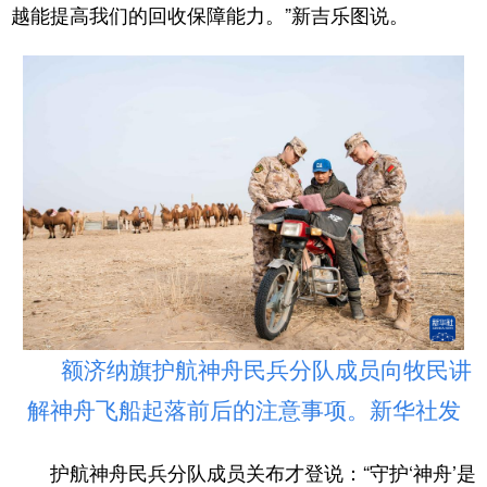
山东
河南
湖北
湖南
越能提高我们的回收保障能力。”新吉乐图说。
广东
广西
海南
重庆
四川
贵州
云南
西藏
陕西
甘肃
青海
宁夏
新疆
内蒙古
黑龙江
多语种频道
English
Español
Français
عربى
Русский язык
日本語
한국어
额济纳旗护航神舟民兵分队成员向牧民讲
解神舟飞船起落前后的注意事项。新华社发
Deutsch
Português
护航神舟民兵分队成员关布才登说：“守护‘神舟’是