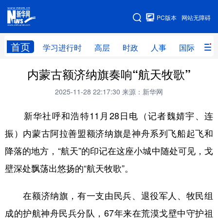
手机版
PC版本
网站无障碍
网站地图
首页
学习进行时
高层
时政
人事
国际
财
内蒙古额济纳旗奏响“航天牧歌”
学习进行时
高层
时政
人事
2025-11-28 22:17:30
来源：新华网
国际
财经
网评
港澳
新华社呼和浩特11月28日电（记者魏婧宇、连
台湾
思客智库
全球连线
教育
振）内蒙古阿拉善盟额济纳旗是神舟系列飞船起飞和
科技
科创
量子
体育
降落的地方，“航天”的印记在这座小城中随处可见，戈
文化
书画
健康
军事
壁深处飘荡出悠扬的“航天牧歌”。
访谈
视频
图片
政务
在额济纳旗，有一支由民兵、退役军人、牧民组
法律
中央文件
金融
汽车
成的护航神舟民兵分队，67年来在荒漠戈壁中守护祖
食品
人居
信息化
数字经济