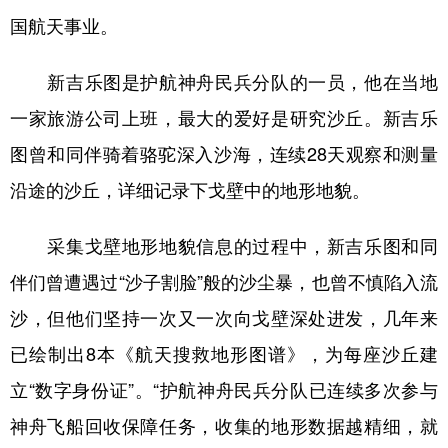
国航天事业。
学术中国
乡村振兴
银龄
溯源中国
新吉乐图是护航神舟民兵分队的一员，他在当地
城市
旅游
能源
会展
一家旅游公司上班，最大的爱好是研究沙丘。新吉乐
彩票
娱乐
时尚
悦读
图曾和同伴骑着骆驼深入沙海，连续28天观察和测量
公益
一带一路
亚太网
上市公司
沿途的沙丘，详细记录下戈壁中的地形地貌。
文化产业
采集戈壁地形地貌信息的过程中，新吉乐图和同
伴们曾遭遇过“沙子割脸”般的沙尘暴，也曾不慎陷入流
地方频道
沙，但他们坚持一次又一次向戈壁深处进发，几年来
北京
天津
河北
山西
已绘制出8本《航天搜救地形图谱》，为每座沙丘建
辽宁
吉林
上海
江苏
立“数字身份证”。“护航神舟民兵分队已连续多次参与
浙江
安徽
福建
江西
神舟飞船回收保障任务，收集的地形数据越精细，就