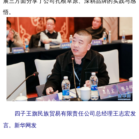
展三方面分享了公司扎根草原、深耕品牌的实践与感
悟。
学术中国
乡村振兴
银龄
溯源中国
城市
旅游
能源
会展
彩票
娱乐
时尚
悦读
公益
一带一路
亚太网
上市公司
文化产业
地方频道
北京
天津
河北
山西
四子王旗民族贸易有限责任公司总经理王志宏发
辽宁
吉林
上海
江苏
言。新华网发
浙江
安徽
福建
江西