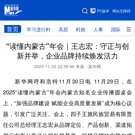
手机版
PC版本
网站无障碍
网站地图
首页
学习进行时
高层
时政
人事
国际
财
“读懂内蒙古”年会｜王志宏：守正与创
学习进行时
高层
时政
人事
新并举，企业品牌持续焕发活力
国际
财经
网评
港澳
2025-11-30 22:39:46
来源：新华网
台湾
思客智库
全球连线
教育
新华网呼和浩特11月30日电 11月29日，在
科技
科创
量子
体育
2025“读懂内蒙古”年会内蒙古知名企业传播圆桌会
文化
书画
健康
军事
上，“加强品牌建设 赋能企业高质量发展”成为核心议
访谈
视频
图片
政务
题，引发广泛关注。会上，四子王旗民族贸易有限责
法律
中央文件
金融
汽车
任公司总经理王志宏从品牌定位、产品创新、渠道拓
食品
人居
信息化
数字经济