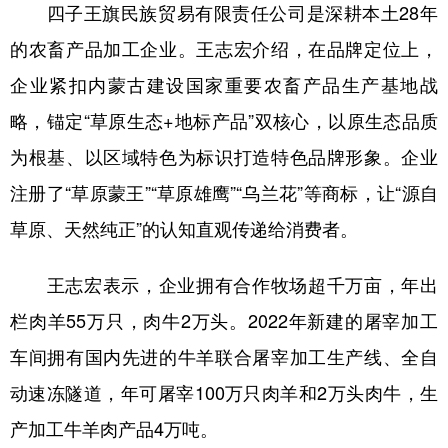
山东
河南
湖北
湖南
四子王旗民族贸易有限责任公司是深耕本土28年
的农畜产品加工企业。王志宏介绍，在品牌定位上，
广东
广西
海南
重庆
企业紧扣内蒙古建设国家重要农畜产品生产基地战
四川
贵州
云南
西藏
略，锚定“草原生态+地标产品”双核心，以原生态品质
陕西
甘肃
青海
宁夏
为根基、以区域特色为标识打造特色品牌形象。企业
新疆
内蒙古
黑龙江
注册了“草原蒙王”“草原雄鹰”“乌兰花”等商标，让“源自
草原、天然纯正”的认知直观传递给消费者。
多语种频道
王志宏表示，企业拥有合作牧场超千万亩，年出
English
Español
Français
عربى
栏肉羊55万只，肉牛2万头。2022年新建的屠宰加工
Русский язык
日本語
한국어
车间拥有国内先进的牛羊联合屠宰加工生产线、全自
Deutsch
Português
动速冻隧道，年可屠宰100万只肉羊和2万头肉牛，生
产加工牛羊肉产品4万吨。