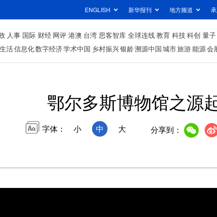
ENGLISH
新华报刊
地方频道
承
政
人事
国际
财经
网评
港澳
台湾
思客智库
全球连线
教育
科技
科创
量子
生活
信息化
数字经济
学术中国
乡村振兴
银龄
溯源中国
城市
旅游
能源
会
鄂尔多斯博物馆之源
字体：
小
中
大
分享到：