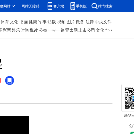
建网站
网站无障碍
客户端
手机版
站内搜索
体育
文化
书画
健康
军事
访谈
视频
图片
政务
法律
中央文件
展
彩票
娱乐
时尚
悦读
公益
一带一路
亚太网
上市公司
文化产业
起