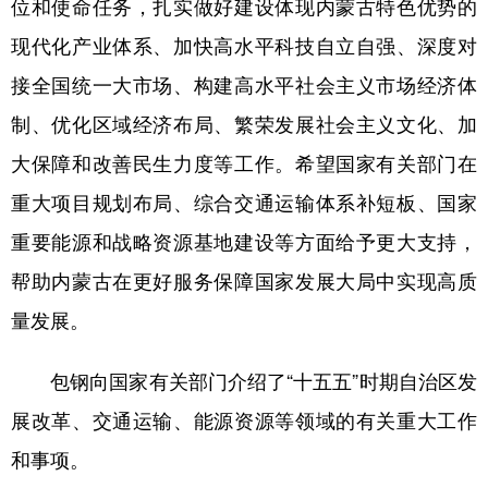
位和使命任务，扎实做好建设体现内蒙古特色优势的
山东
河南
湖北
湖南
现代化产业体系、加快高水平科技自立自强、深度对
广东
广西
海南
重庆
接全国统一大市场、构建高水平社会主义市场经济体
四川
贵州
云南
西藏
制、优化区域经济布局、繁荣发展社会主义文化、加
陕西
甘肃
青海
宁夏
大保障和改善民生力度等工作。希望国家有关部门在
新疆
内蒙古
黑龙江
重大项目规划布局、综合交通运输体系补短板、国家
重要能源和战略资源基地建设等方面给予更大支持，
多语种频道
帮助内蒙古在更好服务保障国家发展大局中实现高质
量发展。
English
Español
Français
عربى
Русский язык
日本語
한국어
包钢向国家有关部门介绍了“十五五”时期自治区发
Deutsch
Português
展改革、交通运输、能源资源等领域的有关重大工作
和事项。