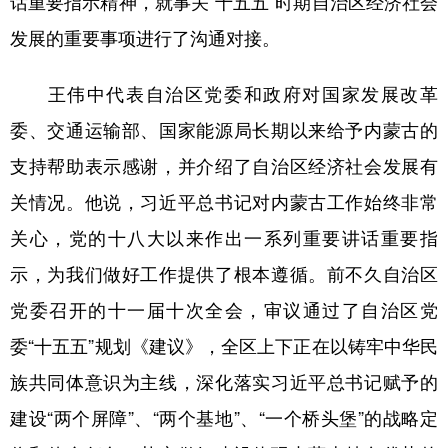
话重要指示精神，就事关“十五五”时期自治区经济社会
发展的重要事项进行了沟通对接。
学术中国
乡村振兴
银龄
溯源中国
城市
旅游
能源
会展
王伟中代表自治区党委和政府对国家发展改革
彩票
娱乐
时尚
悦读
委、交通运输部、国家能源局长期以来给予内蒙古的
支持帮助表示感谢，并介绍了自治区经济社会发展有
公益
一带一路
亚太网
上市公司
关情况。他说，习近平总书记对内蒙古工作始终非常
文化产业
关心，党的十八大以来作出一系列重要讲话重要指
示，为我们做好工作提供了根本遵循。前不久自治区
地方频道
党委召开的十一届十次全会，审议通过了自治区党
北京
天津
河北
山西
委“十五五”规划《建议》，全区上下正在以铸牢中华民
辽宁
吉林
上海
江苏
族共同体意识为主线，深化落实习近平总书记赋予的
浙江
安徽
福建
江西
建设“两个屏障”、“两个基地”、“一个桥头堡”的战略定