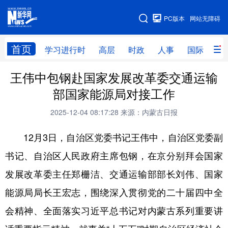
手机版
PC版本
网站无障碍
网站地图
首页
学习进行时
高层
时政
人事
国际
财
王伟中包钢赴国家发展改革委交通运输
学习进行时
高层
时政
人事
部国家能源局对接工作
国际
财经
网评
港澳
2025-12-04 08:17:28
来源：内蒙古日报
台湾
思客智库
全球连线
教育
12月3日，自治区党委书记王伟中，自治区党委副
科技
科创
量子
体育
书记、自治区人民政府主席包钢，在京分别拜会国家
文化
书画
健康
军事
发展改革委主任郑栅洁、交通运输部部长刘伟、国家
访谈
视频
图片
政务
能源局局长王宏志，围绕深入贯彻党的二十届四中全
法律
中央文件
金融
汽车
会精神、全面落实习近平总书记对内蒙古系列重要讲
食品
人居
信息化
数字经济