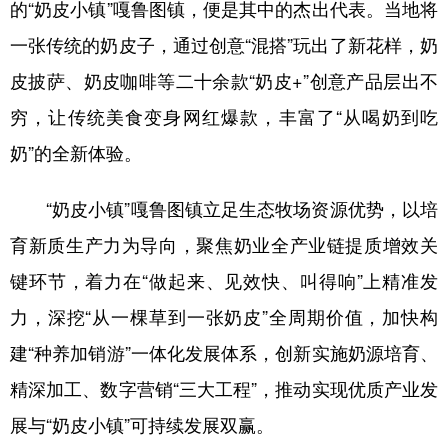
的“奶皮小镇”嘎鲁图镇，便是其中的杰出代表。当地将
山东
河南
湖北
湖南
一张传统的奶皮子，通过创意“混搭”玩出了新花样，奶
广东
广西
海南
重庆
皮披萨、奶皮咖啡等二十余款“奶皮+”创意产品层出不
四川
贵州
云南
西藏
穷，让传统美食变身网红爆款，丰富了“从喝奶到吃
陕西
甘肃
青海
宁夏
奶”的全新体验。
新疆
内蒙古
黑龙江
“奶皮小镇”嘎鲁图镇立足生态牧场资源优势，以培
育新质生产力为导向，聚焦奶业全产业链提质增效关
多语种频道
键环节，着力在“做起来、见效快、叫得响”上精准发
English
Español
Français
عربى
力，深挖“从一棵草到一张奶皮”全周期价值，加快构
Русский язык
日本語
한국어
建“种养加销游”一体化发展体系，创新实施奶源培育、
Deutsch
Português
精深加工、数字营销“三大工程”，推动实现优质产业发
展与“奶皮小镇”可持续发展双赢。