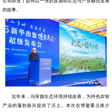
生动讲述了如何以一张奶皮撬动生态与产业融合发展
的故事。
学术中国
乡村振兴
银龄
溯源中国
城市
旅游
能源
会展
彩票
娱乐
时尚
悦读
公益
一带一路
亚太网
上市公司
文化产业
地方频道
北京
天津
河北
山西
辽宁
吉林
上海
江苏
近年来，乌审旗生态环境持续改善，为特色农牧
浙江
安徽
福建
江西
产业的蓬勃振兴提供了沃土。本次在博鳌重点推介