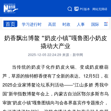
手机版
PC版本
网站无障碍
网站地图
首页
学习进行时
高层
时政
人事
国际
财
奶香飘出博鳌 “奶皮小镇”嘎鲁图小奶皮
学习进行时
高层
时政
人事
撬动大产业
国际
财经
网评
港澳
2025-12-05 22:24:29
来源：新华网
台湾
思客智库
全球连线
教育
当传统的奶皮子化作奶皮火锅、变成奶皮糖葫
科技
科创
量子
体育
芦，草原的独特醇香便有了全新的表达。12月5日，在
文化
书画
健康
军事
2025企业家博鳌论坛系列活动——“江山多娇 秀我中
访谈
视频
图片
政务
国”新华指数博鳌年会上，内蒙古自治区鄂尔多斯市乌
法律
中央文件
金融
汽车
审旗“奶皮小镇”嘎鲁图镇向与会各界嘉宾作专题推介，
食品
人居
信息化
数字经济